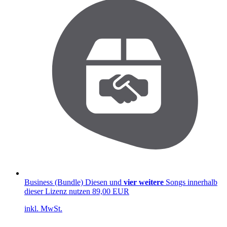
Business (Bundle)
Diesen und
vier weitere
Songs innerhalb
dieser Lizenz nutzen
89,00 EUR
inkl. MwSt.