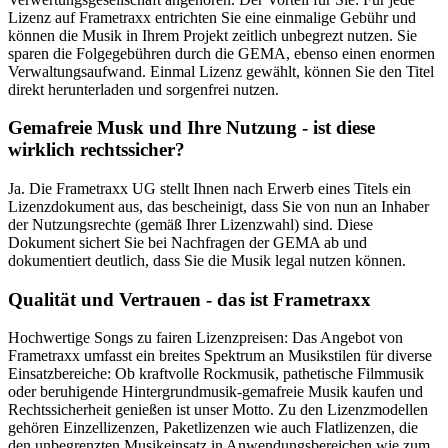
Lizenz auf Frametraxx entrichten Sie eine einmalige Gebühr und
können die Musik in Ihrem Projekt zeitlich unbegrezt nutzen. Sie
sparen die Folgegebühren durch die GEMA, ebenso einen enormen
Verwaltungsaufwand. Einmal Lizenz gewählt, können Sie den Titel
direkt herunterladen und sorgenfrei nutzen.
Gemafreie Musk und Ihre Nutzung - ist diese
wirklich rechtssicher?
Ja. Die Frametraxx UG stellt Ihnen nach Erwerb eines Titels ein
Lizenzdokument aus, das bescheinigt, dass Sie von nun an Inhaber
der Nutzungsrechte (gemäß Ihrer Lizenzwahl) sind. Diese
Dokument sichert Sie bei Nachfragen der GEMA ab und
dokumentiert deutlich, dass Sie die Musik legal nutzen können.
Qualität und Vertrauen - das ist Frametraxx
Hochwertige Songs zu fairen Lizenzpreisen: Das Angebot von
Frametraxx umfasst ein breites Spektrum an Musikstilen für diverse
Einsatzbereiche: Ob kraftvolle Rockmusik, pathetische Filmmusik
oder beruhigende Hintergrundmusik-gemafreie Musik kaufen und
Rechtssicherheit genießen ist unser Motto. Zu den Lizenzmodellen
gehören Einzellizenzen, Paketlizenzen wie auch Flatlizenzen, die
den unbegrenzten Musikeinsatz in Anwendungsbereichen wie zum