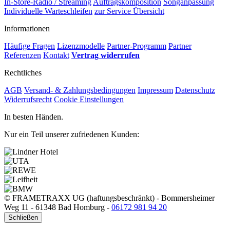
In-Store-Radio / Streaming
Auftragskomposition
Songanpassung
Individuelle Warteschleifen
zur Service Übersicht
Informationen
Häufige Fragen
Lizenzmodelle
Partner-Programm
Partner
Referenzen
Kontakt
Vertrag widerrufen
Rechtliches
AGB
Versand- & Zahlungsbedingungen
Impressum
Datenschutz
Widerrufsrecht
Cookie Einstellungen
In besten Händen.
Nur ein Teil unserer zufriedenen Kunden:
© FRAMETRAXX UG (haftungsbeschränkt)
-
Bommersheimer
Weg 11
-
61348 Bad Homburg
-
06172 981 94 20
Schließen