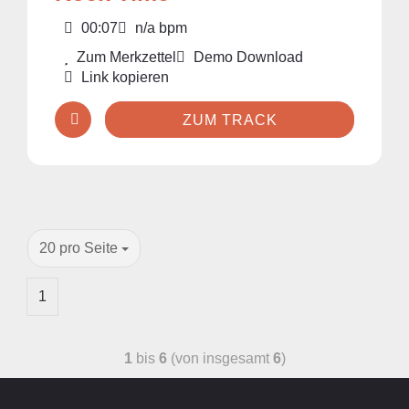
00:07
n/a bpm
Zum Merkzettel
Demo Download
Link kopieren
ZUM TRACK
20 pro Seite
1
1
bis
6
(von insgesamt
6
)