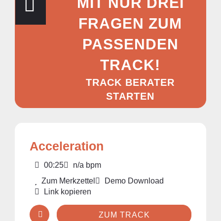
MIT NUR DREI
FRAGEN ZUM
PASSENDEN
TRACK!
TRACK BERATER
STARTEN
Acceleration
00:25
n/a bpm
Zum Merkzettel
Demo Download
Link kopieren
ZUM TRACK