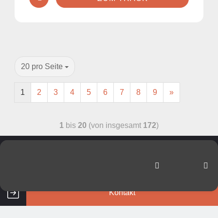
20 pro Seite
1
2
3
4
5
6
7
8
9
»
1
bis
20
(von insgesamt
172
)
Wir sind für Sie da!
Kontakt
Nicht das Passende gefunden? Dann helfen
wir wir Ihnen gerne weiter.