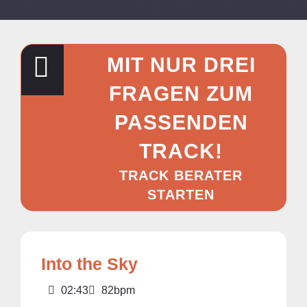
MIT NUR DREI
FRAGEN ZUM
PASSENDEN
TRACK!
TRACK BERATER
STARTEN
Into the Sky
02:43
82bpm