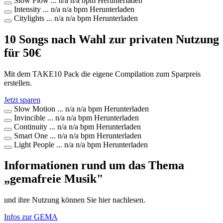
Slow Flow
...
n/a
n/a bpm
Herunterladen
Intensity
...
n/a
n/a bpm
Herunterladen
Citylights
...
n/a
n/a bpm
Herunterladen
10 Songs nach Wahl zur privaten Nutzung
für
50
€
Mit dem TAKE10 Pack die eigene Compilation zum Sparpreis
erstellen.
Jetzt sparen
Slow Motion
...
n/a
n/a bpm
Herunterladen
Invincible
...
n/a
n/a bpm
Herunterladen
Continuity
...
n/a
n/a bpm
Herunterladen
Smart One
...
n/a
n/a bpm
Herunterladen
Light People
...
n/a
n/a bpm
Herunterladen
Informationen rund um das Thema
„gemafreie Musik"
und ihre Nutzung können Sie hier nachlesen.
Infos zur GEMA