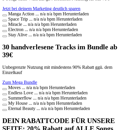
Jetzt bei deinem Marketing deutlich sparen
Manga Action
...
n/a
n/a bpm
Herunterladen
Space Trip
...
n/a
n/a bpm
Herunterladen
Miracle
...
n/a
n/a bpm
Herunterladen
Electron
...
n/a
n/a bpm
Herunterladen
Stay Alive
...
n/a
n/a bpm
Herunterladen
30 handverlesene Tracks im Bundle ab
39€
Unbegrenzte Nutzung mit mindestens 90% Rabatt ggü. dem
Einzelkauf
Zum Mega Bundle
Moves
...
n/a
n/a bpm
Herunterladen
Endless Love
...
n/a
n/a bpm
Herunterladen
Summerflow
...
n/a
n/a bpm
Herunterladen
My House
...
n/a
n/a bpm
Herunterladen
Eternal Beauty
...
n/a
n/a bpm
Herunterladen
DEIN RABATTCODE FÜR UNSERE
SEITE: 20% Rabatt auf ALLE Songs