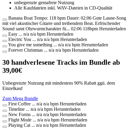
unbegrenzte gemafreie Nutzung
Alle Kaufdateien inkl. WAV-Dateien in CD-Qualität
Banana Boat
Tempo: 118 bpm Dauer: 02:06 Gute Laune-Song
mit viel akustischer Gitarre und treibendem Beat. Erfrischender
Sound samt Ohrwurmcharakter fü...
02:06
118bpm
Herunterladen
Easy
...
n/a
n/a bpm
Herunterladen
Electric You
...
n/a
n/a bpm
Herunterladen
You give me something
...
n/a
n/a bpm
Herunterladen
Forever Christmas
...
n/a
n/a bpm
Herunterladen
30 handverlesene Tracks im Bundle ab
39,00€
Unbegrenzte Nutzung mit mindestens 90% Rabatt ggü. dem
Einzelkauf
Zum Mega Bundle
First Coffee
...
n/a
n/a bpm
Herunterladen
Timeline
...
n/a
n/a bpm
Herunterladen
New Forms
...
n/a
n/a bpm
Herunterladen
Flight Mode
...
n/a
n/a bpm
Herunterladen
Playing Cat
...
n/a
n/a bpm
Herunterladen