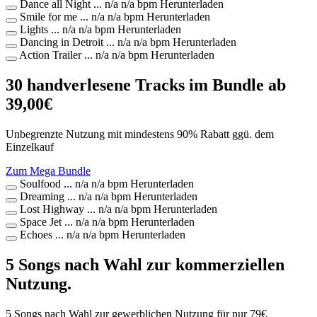
Dance all Night
...
n/a
n/a bpm
Herunterladen
Smile for me
...
n/a
n/a bpm
Herunterladen
Lights
...
n/a
n/a bpm
Herunterladen
Dancing in Detroit
...
n/a
n/a bpm
Herunterladen
Action Trailer
...
n/a
n/a bpm
Herunterladen
30 handverlesene Tracks im Bundle ab
39,00€
Unbegrenzte Nutzung mit mindestens 90% Rabatt ggü. dem
Einzelkauf
Zum Mega Bundle
Soulfood
...
n/a
n/a bpm
Herunterladen
Dreaming
...
n/a
n/a bpm
Herunterladen
Lost Highway
...
n/a
n/a bpm
Herunterladen
Space Jet
...
n/a
n/a bpm
Herunterladen
Echoes
...
n/a
n/a bpm
Herunterladen
5 Songs nach Wahl zur kommerziellen
Nutzung.
5 Songs nach Wahl zur gewerblichen Nutzung für nur
79
€