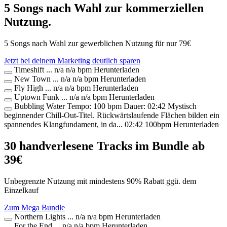
5 Songs nach Wahl zur kommerziellen
Nutzung.
5 Songs nach Wahl zur gewerblichen Nutzung für nur
79
€
Jetzt bei deinem Marketing deutlich sparen
Timeshift
...
n/a
n/a bpm
Herunterladen
New Town
...
n/a
n/a bpm
Herunterladen
Fly High
...
n/a
n/a bpm
Herunterladen
Uptown Funk
...
n/a
n/a bpm
Herunterladen
Bubbling Water
Tempo: 100 bpm Dauer: 02:42 Mystisch
beginnender Chill-Out-Titel. Rückwärtslaufende Flächen bilden ein
spannendes Klangfundament, in da...
02:42
100bpm
Herunterladen
30 handverlesene Tracks im Bundle ab
39€
Unbegrenzte Nutzung mit mindestens 90% Rabatt ggü. dem
Einzelkauf
Zum Mega Bundle
Northern Lights
...
n/a
n/a bpm
Herunterladen
For the End
...
n/a
n/a bpm
Herunterladen