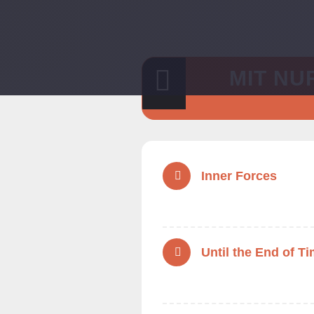
MIT NU
Inner Forces
Until the End of T