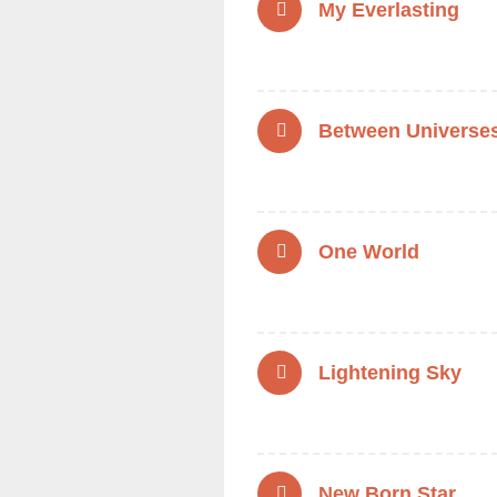
My Everlasting
Between Universe
One World
Lightening Sky
New Born Star