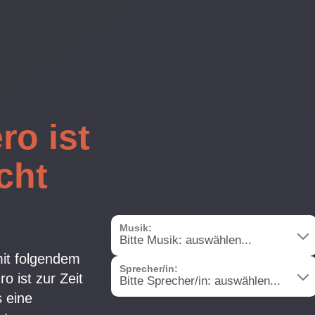
ro ist
icht
Musik:
it folgendem
Sprecher/in:
o ist zur Zeit
s eine