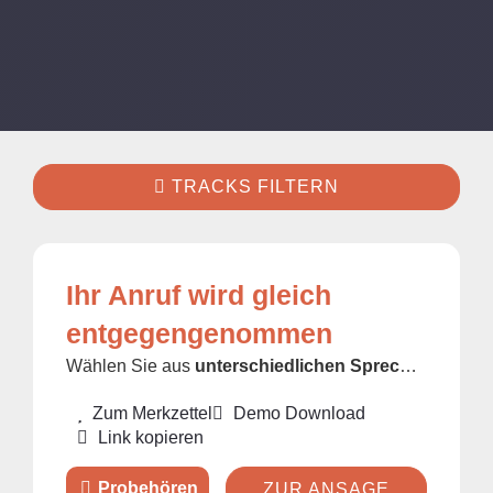
TRACKS FILTERN
Ihr Anruf wird gleich
entgegengenommen
Wählen Sie aus
unterschiedlichen Sprecher/innen
u
Zum Merkzettel
Demo Download
Link kopieren
ZUR ANSAGE