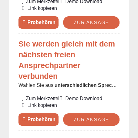
Zum Merkzettel
Demo Download
Link kopieren
ZUR ANSAGE
Sie werden gleich mit dem
nächsten freien
Ansprechpartner
verbunden
Wählen Sie aus
unterschiedlichen Sprecher/innen
u
Zum Merkzettel
Demo Download
Link kopieren
ZUR ANSAGE