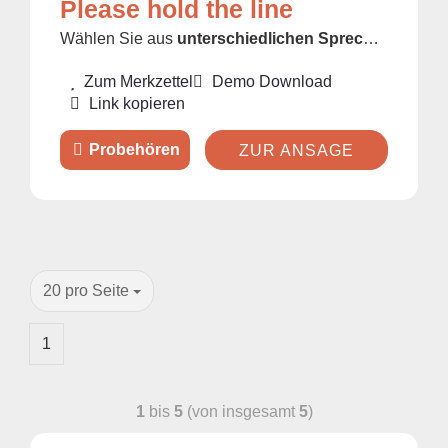
Please hold the line
Wählen Sie aus
unterschiedlichen Sprecher/innen
u
Zum Merkzettel
Demo Download
Link kopieren
ZUR ANSAGE
20 pro Seite
1
1
bis
5
(von insgesamt
5
)