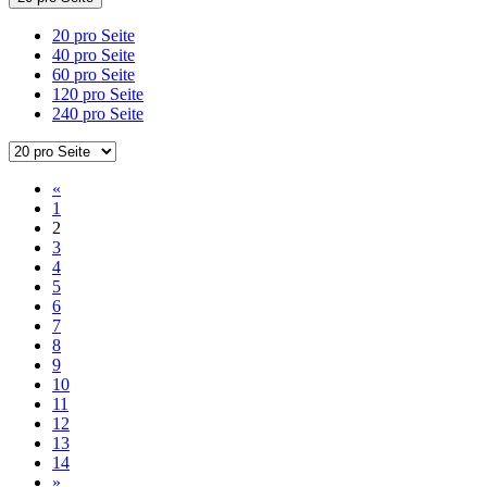
20 pro Seite
40 pro Seite
60 pro Seite
120 pro Seite
240 pro Seite
«
1
2
3
4
5
6
7
8
9
10
11
12
13
14
»