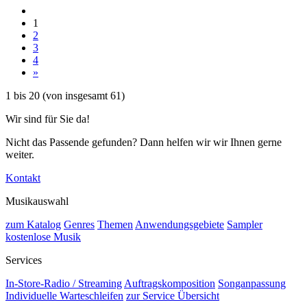
1
2
3
4
»
1
bis
20
(von insgesamt
61
)
Wir sind für Sie da!
Nicht das Passende gefunden? Dann helfen wir wir Ihnen gerne
weiter.
Kontakt
Musikauswahl
zum Katalog
Genres
Themen
Anwendungsgebiete
Sampler
kostenlose Musik
Services
In-Store-Radio / Streaming
Auftragskomposition
Songanpassung
Individuelle Warteschleifen
zur Service Übersicht