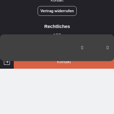
Kontakt
Vertrag widerrufen
Rechtliches
AGB
Versand- & Zahlungsbedingungen
Impressum
Datenschutz
Widerrufsrecht
Kontakt
Cookie Einstellungen
In besten Händen.
Nur ein Teil unserer zufriedenen Kunden: