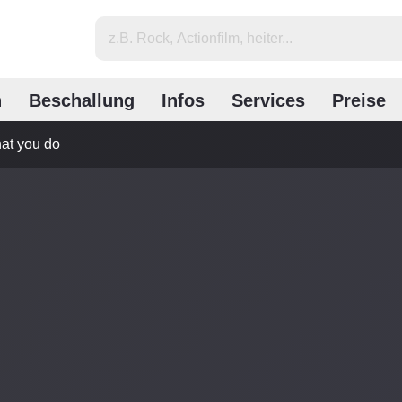
n
Beschallung
Infos
Services
Preise
at you do