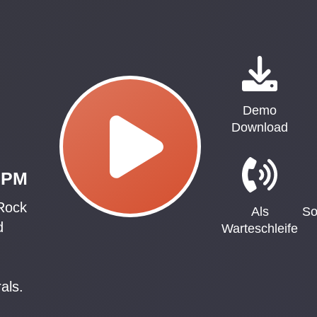
Demo
Download
 BPM
Rock
Als
So
d
Warteschleife
als.