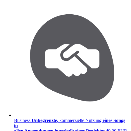
Business
Unbegrenzte
, kommerzielle Nutzung
eines Songs
in
allen Anwendungen
innerhalb eines
Projektes
49,00 EUR