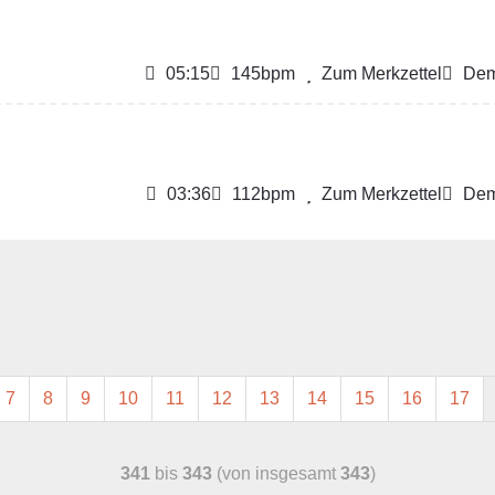
05:15
145bpm
Zum Merkzettel
Dem
03:36
112bpm
Zum Merkzettel
Dem
7
8
9
10
11
12
13
14
15
16
17
341
bis
343
(von insgesamt
343
)