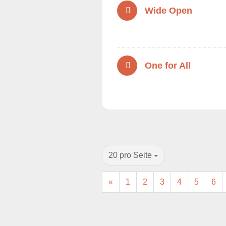
Wide Open
One for All
20 pro Seite
«
1
2
3
4
5
6