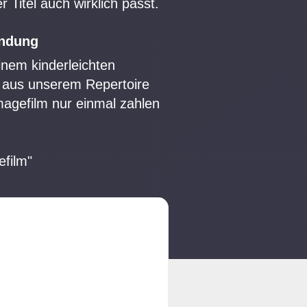
 Titel auch wirklich passt.
endung
inem kinderleichten
l aus unserem Repertoire
magefilm nur einmal zahlen
efilm"