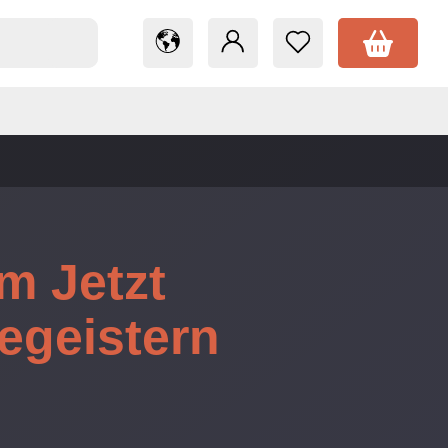
m Jetzt
egeistern