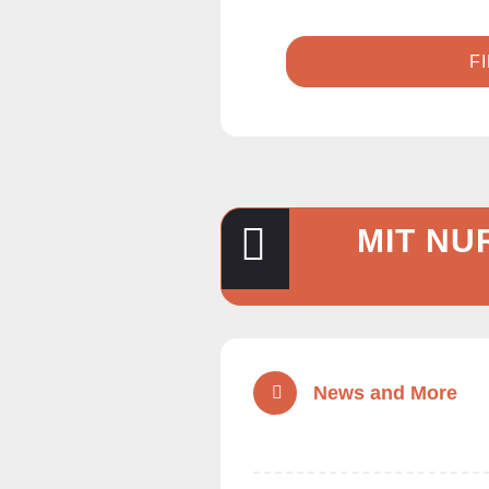
F
MIT NU
News and More