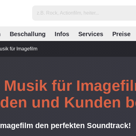
n
Beschallung
Infos
Services
Preise
usik für Imagefilm
Musik für Imagefil
aden und Kunden b
 Imagefilm den perfekten Soundtrack!