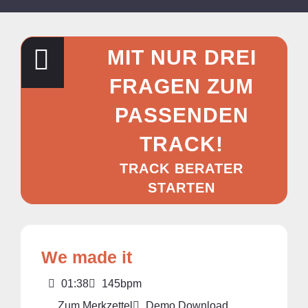
MIT NUR DREI
FRAGEN ZUM
PASSENDEN
TRACK!
TRACK BERATER
STARTEN
We made it
01:38
145bpm
Zum Merkzettel
Demo Download